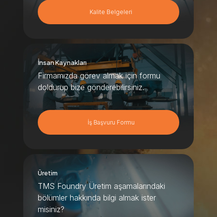
Kalite Belgeleri
İnsan Kaynakları
Firmamızda görev almak için formu
doldurup bize gönderebilirsiniz.
İş Başvuru Formu
Üretim
TMS Foundry Üretim aşamalarındaki
bölümler hakkında bilgi almak ister
misiniz?