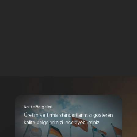
Kalite Belgeleri
Üretim ve firma standartlarımızı gösteren
kalite belgelerimizi inceleyebilirsiniz.