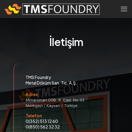
İletişim
TMS Foundry
Metal Döküm San. Tic. A.Ş.
Adres
Mimarsinan OSB. 9. Cad. No:33
Melikgazi / Kayseri / Türkiye
Telefon
0(352) 513 12 60
0(850) 562 32 32