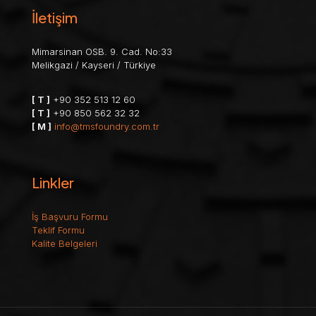
İletişim
Mimarsinan OSB. 9. Cad. No:33
Melikgazi / Kayseri / Türkiye
[ T ]
+90 352 513 12 60
[ T ]
+90 850 562 32 32
[ M ]
info@tmsfoundry.com.tr
Linkler
İş Başvuru Formu
Teklif Formu
Kalite Belgeleri